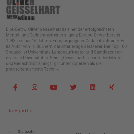
Dipl.-Betrw. Oliver Geisselhart ist einer der erfolgreichsten
Mental- und Gedächtnistrainer in ganz Europa. Er war bereits
1983, mit nur 16 Jahren, Europas jüngster Gedächtnistrainer. Er
ist Autor von 16 Büchern, darunter einige Bestseller. Der Top 100
Speaker ist Universitäts-Lehrbeauftragter und Gastdozent an
diversen Universitäten. Seine „Geisselhart-Technik des Mental-
und Gedächtnistrainings“ gilt unter Experten als die
praxisorientierteste Technik.
F
I
Y
T
L
X
a
n
o
w
i
i
c
s
u
i
n
n
e
t
t
t
k
g
b
a
u
t
e
Navigation
o
g
b
e
d
o
r
e
r
i
k
a
n
Startseite
-
m