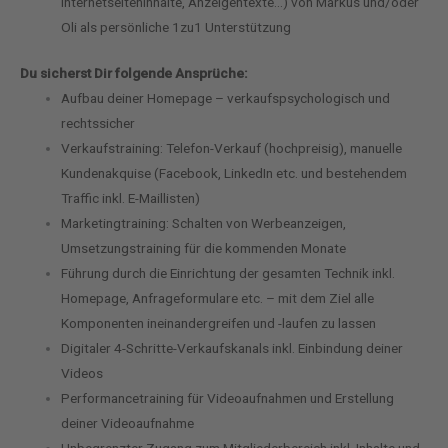
Internetseiteninhalte, Anzeigentexte…) von Markus und/oder
Oli als persönliche 1zu1 Unterstützung
Du sicherst Dir folgende Ansprüche:
Aufbau deiner Homepage – verkaufspsychologisch und
rechtssicher
Verkaufstraining: Telefon-Verkauf (hochpreisig), manuelle
Kundenakquise (Facebook, LinkedIn etc. und bestehendem
Traffic inkl. E-Maillisten)
Marketingtraining: Schalten von Werbeanzeigen,
Umsetzungstraining für die kommenden Monate
Führung durch die Einrichtung der gesamten Technik inkl.
Homepage, Anfrageformulare etc. – mit dem Ziel alle
Komponenten ineinandergreifen und -laufen zu lassen
Digitaler 4-Schritte-Verkaufskanals inkl. Einbindung deiner
Videos
Performancetraining für Videoaufnahmen und Erstellung
deiner Videoaufnahme
Unbegrenzter Zugang zum Mitgliederbereich inkl. Inhalte und