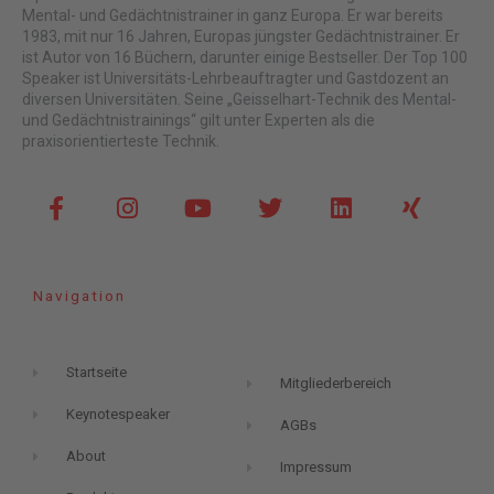
Mental- und Gedächtnistrainer in ganz Europa. Er war bereits
1983, mit nur 16 Jahren, Europas jüngster Gedächtnistrainer. Er
ist Autor von 16 Büchern, darunter einige Bestseller. Der Top 100
Speaker ist Universitäts-Lehrbeauftragter und Gastdozent an
diversen Universitäten. Seine „Geisselhart-Technik des Mental-
und Gedächtnistrainings“ gilt unter Experten als die
praxisorientierteste Technik.
F
I
Y
T
L
X
a
n
o
w
i
i
c
s
u
i
n
n
e
t
t
t
k
g
b
a
u
t
e
Navigation
o
g
b
e
d
o
r
e
r
i
k
a
n
Startseite
-
m
Mitgliederbereich
f
Keynotespeaker
AGBs
About
Impressum