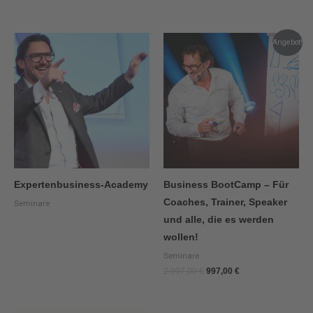
Ursprünglicher
Aktueller
Angebot!
Preis
Preis
war:
ist:
2.997,00 €
997,00 €.
Expertenbusiness-Academy
Business BootCamp – Für
Coaches, Trainer, Speaker
Seminare
und alle, die es werden
wollen!
Seminare
2.997,00
€
997,00
€