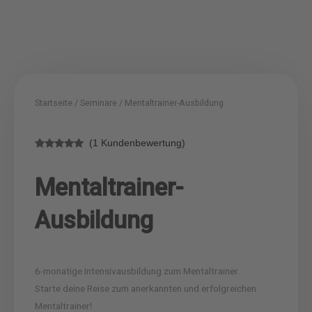
Startseite
/
Seminare
/ Mentaltrainer-Ausbildung
(
1
Kundenbewertung)
Bewertet mit
1
5.00
von 5,
basierend
Mentaltrainer-
auf
Kundenbewertung
Ausbildung
6-monatige Intensivausbildung zum Mentaltrainer.
Starte deine Reise zum anerkannten und erfolgreichen
Mentaltrainer!