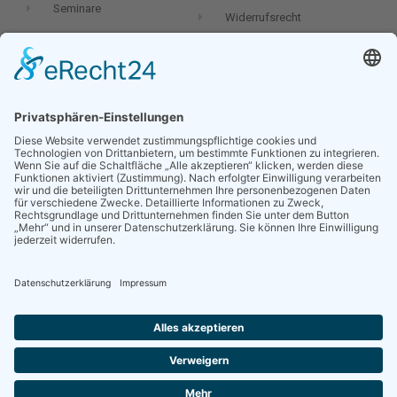
Seminare
Widerrufsrecht
Newsletter
Dein Name:
Deine E-Mail-Adresse:
Ich möchte in Zukunft den Newsletter von Oliver Geiselhart, per E-
Mail erhalten und stimme der
Datenschutzvereinbarung
zu.
TEAMGEISSELHART © 2024 ALL RIGHTS RESERVED