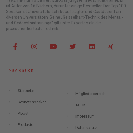
1983, mit nur 16 Jahren, Europas jüngster Gedächtnistrainer. Er
ist Autor von 16 Büchern, darunter einige Bestseller. Der Top 100
Speaker ist Universitäts-Lehrbeauftragter und Gastdozent an
diversen Universitäten. Seine „Geisselhart-Technik des Mental-
und Gedächtnistrainings“ gilt unter Experten als die
praxisorientierteste Technik.
F
I
Y
T
L
X
a
n
o
w
i
i
c
s
u
i
n
n
e
t
t
t
k
g
b
a
u
t
e
Navigation
o
g
b
e
d
o
r
e
r
i
k
a
n
Startseite
-
m
Mitgliederbereich
f
Keynotespeaker
AGBs
About
Impressum
Produkte
Datenschutz