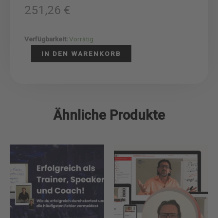
251,26
€
ROCK
Verfügbarkeit:
Vorrätig
YOUR
IN DEN WARENKORB
BRAIN
Menge
Ähnliche Produkte