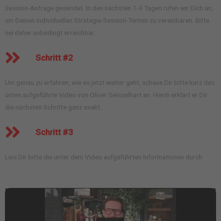
Session-Anfrage gesendet. In den nächsten 1-3 Tagen rufen wir Dich an,
um Deinen individuellen Strategie-Session-Termin zu vereinbaren. Bitte
sei daher unbedingt erreichbar.
Schritt #2
Um genau zu erfahren, wie es jetzt weiter geht, schaue Dir bitte kurz das
unten aufgeführte Video von Oliver Geisselhart an. Hierin erklärt er Dir
die nächsten Schritte ganz exakt.
Schritt #3
Lies Dir bitte die unter dem Video aufgeführten Informationen durch.