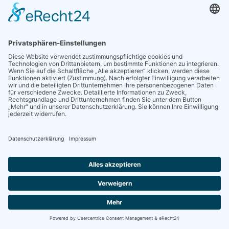
Facebook das Schalten von Werbeanzeigen auf Seiten von
Facebook sowie außerhalb von Facebook ermöglichen. Diese
Verwendung der Daten kann von uns als Seitenbetreiber nicht
beeinflusst werden.
Die Nutzung dieses Dienstes erfolgt auf Grundlage Ihrer
Einwilligung nach Art. 6 Abs. 1 lit. a DSGVO und § 25 Abs. 1
TTDSG. Die Einwilligung ist jederzeit widerrufbar.
Die Datenübertragung in die USA wird auf die
Standardvertragsklauseln der EU-Kommission gestützt. Details
finden Sie hier:
https://www.facebook.com/legal/EU_data_transfer_addendum
und
https://de-de.facebook.com/help/566994660333381
.
Soweit mit Hilfe des hier beschriebenen Tools
personenbezogene Daten auf unserer Website erfasst und an
Facebook weitergeleitet werden, sind wir und die Meta Platforms
Ireland Limited, 4 Grand Canal Square, Grand Canal Harbour,
Dublin 2, Irland gemeinsam für diese Datenverarbeitung
verantwortlich (Art. 26 DSGVO). Die gemeinsame