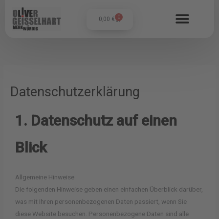
Zum
Inhalt
0
Warenkorb
0,00
€
springen
Datenschutzerklärung
1. Datenschutz auf einen
Blick
Allgemeine Hinweise
Die folgenden Hinweise geben einen einfachen Überblick darüber,
was mit Ihren personenbezogenen Daten passiert, wenn Sie
diese Website besuchen. Personenbezogene Daten sind alle