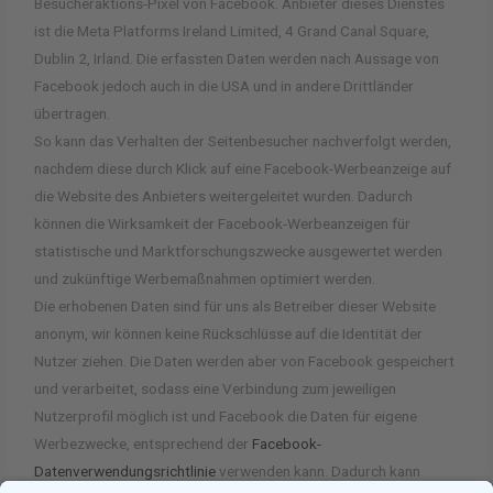
Besucheraktions-Pixel von Facebook. Anbieter dieses Dienstes
ist die Meta Platforms Ireland Limited, 4 Grand Canal Square,
Dublin 2, Irland. Die erfassten Daten werden nach Aussage von
Facebook jedoch auch in die USA und in andere Drittländer
übertragen.
So kann das Verhalten der Seitenbesucher nachverfolgt werden,
nachdem diese durch Klick auf eine Facebook-Werbeanzeige auf
die Website des Anbieters weitergeleitet wurden. Dadurch
können die Wirksamkeit der Facebook-Werbeanzeigen für
statistische und Marktforschungszwecke ausgewertet werden
und zukünftige Werbemaßnahmen optimiert werden.
Die erhobenen Daten sind für uns als Betreiber dieser Website
anonym, wir können keine Rückschlüsse auf die Identität der
Nutzer ziehen. Die Daten werden aber von Facebook gespeichert
und verarbeitet, sodass eine Verbindung zum jeweiligen
Nutzerprofil möglich ist und Facebook die Daten für eigene
Werbezwecke, entsprechend der
Facebook-
Datenverwendungsrichtlinie
verwenden kann. Dadurch kann