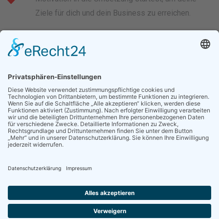
Ziele für dich und dein Business zu erreichen.
Und sollte es sich dann stimmig für dich anfühlen,
verrate ich dir gerne, wie du auch mit mir
weitermachen und von über 38 Jahren Erfahrung
profitieren kannst, damit dein Business so richtig
abhebt.
JETZT GRATIS STRATEGIE-
SESSION SICHERN (HIER
KLICKEN)!
© 2023 TEAMGEISSELHART GmbH • Alle Rechte