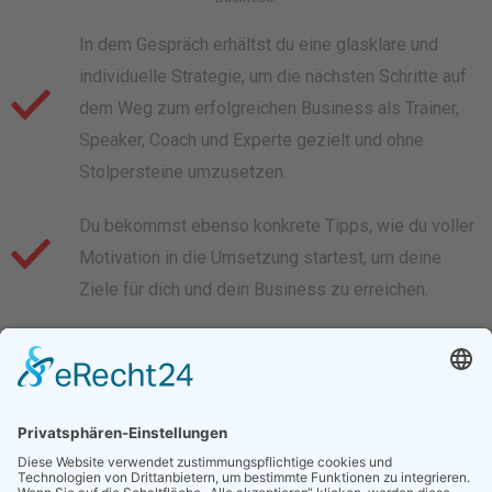
In dem Gespräch erhältst du eine glasklare und
individuelle Strategie, um die nächsten Schritte auf
dem Weg zum erfolgreichen Business als Trainer,
Speaker, Coach und Experte gezielt und ohne
Stolpersteine umzusetzen.
Du bekommst ebenso konkrete Tipps, wie du voller
Motivation in die Umsetzung startest, um deine
Ziele für dich und dein Business zu erreichen.
Und sollte es sich dann stimmig für dich anfühlen,
verrate ich dir gerne, wie du auch mit mir
weitermachen und von über 38 Jahren Erfahrung
profitieren kannst, damit dein Business so richtig
abhebt.