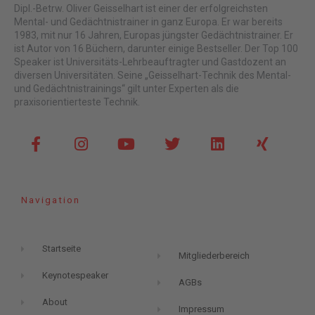
Dipl.-Betrw. Oliver Geisselhart ist einer der erfolgreichsten
Mental- und Gedächtnistrainer in ganz Europa. Er war bereits
1983, mit nur 16 Jahren, Europas jüngster Gedächtnistrainer. Er
ist Autor von 16 Büchern, darunter einige Bestseller. Der Top 100
Speaker ist Universitäts-Lehrbeauftragter und Gastdozent an
diversen Universitäten. Seine „Geisselhart-Technik des Mental-
und Gedächtnistrainings“ gilt unter Experten als die
praxisorientierteste Technik.
F
I
Y
T
L
X
a
n
o
w
i
i
c
s
u
i
n
n
e
t
t
t
k
g
b
a
u
t
e
Navigation
o
g
b
e
d
o
r
e
r
i
k
a
n
Startseite
-
m
Mitgliederbereich
f
Keynotespeaker
AGBs
About
Impressum