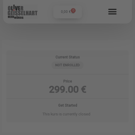
Zum
Inhalt
0
Warenkorb
0,00
€
springen
Current Status
NOT ENROLLED
Price
299.00 €
Get Started
This kurs is currently closed